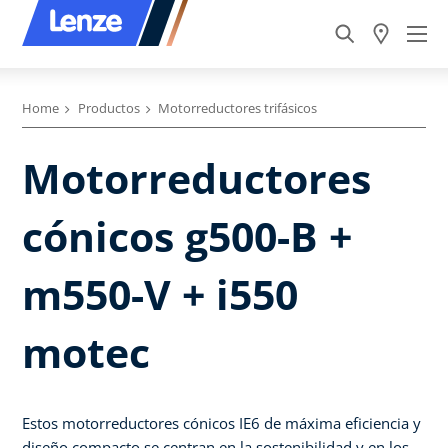
Home
Productos
Motorreductores trifásicos
Motorreductores
cónicos g500-B +
m550-V + i550
motec
Estos motorreductores cónicos IE6 de máxima eficiencia y
diseño compacto se centran en la sostenibilidad y en los