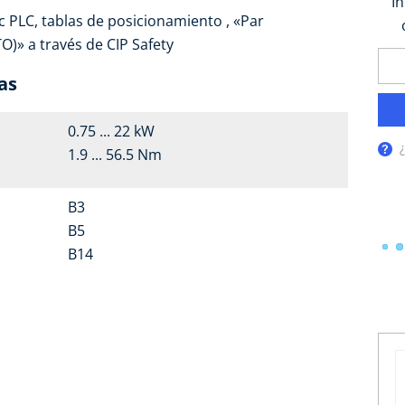
I
 PLC, tablas de posicionamiento , «Par
)» a través de CIP Safety
as
0.75 ... 22 kW
1.9 ... 56.5 Nm
B3
B5
B14