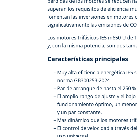
pérdidas de los motores se reducen h
superan los requisitos de eficiencia 
fomentan las inversiones en motores co
significativamente las emisiones de CO
Los motores trifásicos IE5 m650-U de 
y, con la misma potencia, son dos ta
Características principales
Muy alta eficiencia energética IE5
norma GB300253-2024
Par de arranque de hasta el 250 %
El amplio rango de ajuste y el ba
funcionamiento óptimo, un menor
y un par constante.
Más dinámico que los motores trif
El control de velocidad a través d
uso universal