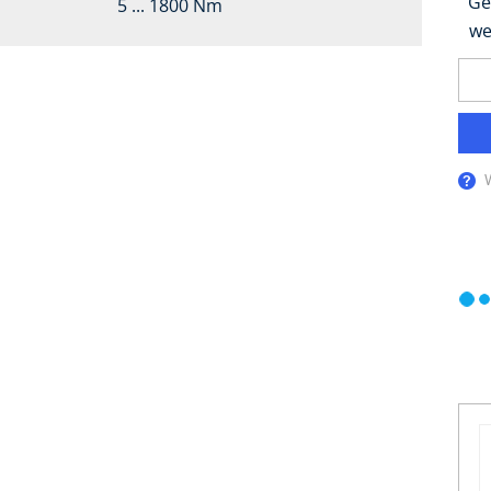
Ge
5 ... 1800 Nm
we