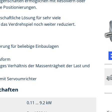
igenschaften ermöglichen mit Resolvern oder
e Positionierungen.
schaftliche Lösung für sehr viele
das Verdrehspiel noch weiter reduziert.
ung für beliebige Einbaulagen
auform
iges Verhältnis der Massenträgheit der Last und
 mit Servoumrichter
chaften
0.11 ... 9.2 kW