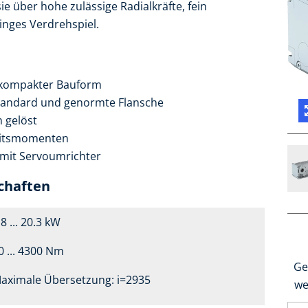
e über hohe zulässige Radialkräfte, fein
inges Verdrehspiel.
n kompakter Bauform
andard und genormte Flansche
 gelöst
eitsmomenten
 mit Servoumrichter
chaften
.8 ... 20.3 kW
0 ... 4300 Nm
Ge
aximale Übersetzung: i=2935
we