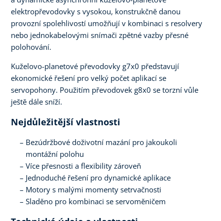
elektropřevodovky s vysokou, konstrukčně danou
provozní spolehlivostí umožňují v kombinaci s resolvery
nebo jednokabelovými snímači zpětné vazby přesné
polohování.
Kuželovo-planetové převodovky g7x0 představují
ekonomické řešení pro velký počet aplikací se
servopohony. Použitím převodovek g8x0 se torzní vůle
ještě dále sníží.
Nejdůležitější vlastnosti
Bezúdržbové doživotní mazání pro jakoukoli
montážní polohu
Více přesnosti a flexibility zároveň
Jednoduché řešení pro dynamické aplikace
Motory s malými momenty setrvačnosti
Sladěno pro kombinaci se servoměničem