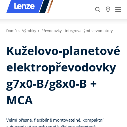
Domů
Výrobky
Převodovky s integrovanými servomotory
Kuželovo-planetové
elektropřevodovky
g7x0-B/g8x0-B +
MCA
Velmi přesné, flexibilně montovatelné, kompaktní
a dynamické asynchronní kuželovo-planetové