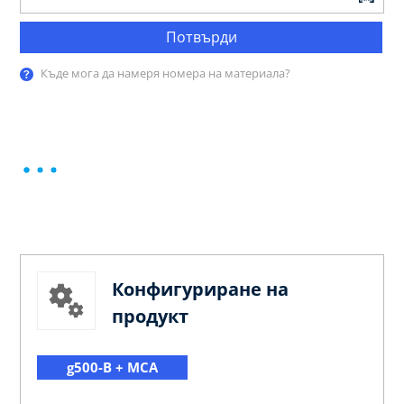
Потвърди
Къде мога да намеря номера на материала?
Конфигуриране на
продукт
g500-B + MCA