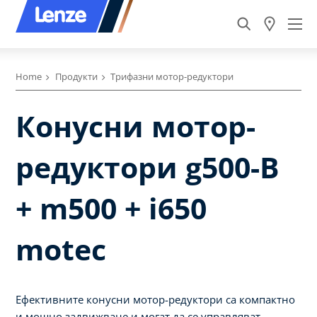
Home
Продукти
Трифазни мотор-редуктори
Конусни мотор-
редуктори g500-B
+ m500 + i650
motec
Ефективните конусни мотор-редуктори са компактно
и мощно задвижване и могат да се управляват