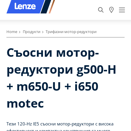
Home
Продукти
Трифазни мотор-редуктори
Съосни мотор-
редуктори g500-H
+ m650-U + i650
motec
Тези 120-Hz IE5 съосни мотор-редуктори с висока
ефективност и компактна конструкция са много