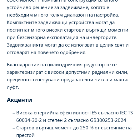
устойчиво решение за задвижване, когато е
необходим много голям диапазон на настройка.
Компактните задвижващи устройства могат да
постигнат много високи стартови въртящи моменти
при безсензорна експолатация на инверторите.
Задвижванията могат да се използват в целия свят и
отговарят на повечето одобрения.
Благодарение на цилиндричния редуктор те се
характеризират с високи допустими радиални сили,
прецизно степенувани предавателни числа и малък
луфт.
Акценти
Висока енергийна ефективност IE5 съгласно IEC TS
60034-30-2 и степен 2 съгласно GB300253-2024
Стартов въртящ момент до 250 % от състояние на
престой