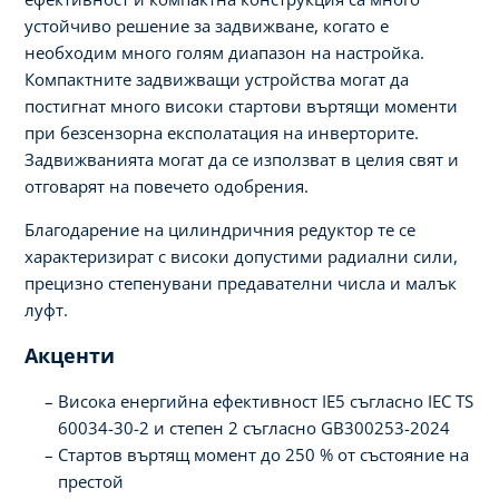
устойчиво решение за задвижване, когато е
необходим много голям диапазон на настройка.
Компактните задвижващи устройства могат да
постигнат много високи стартови въртящи моменти
при безсензорна експолатация на инверторите.
Задвижванията могат да се използват в целия свят и
отговарят на повечето одобрения.
Благодарение на цилиндричния редуктор те се
характеризират с високи допустими радиални сили,
прецизно степенувани предавателни числа и малък
луфт.
Акценти
Висока енергийна ефективност IE5 съгласно IEC TS
60034-30-2 и степен 2 съгласно GB300253-2024
Стартов въртящ момент до 250 % от състояние на
престой