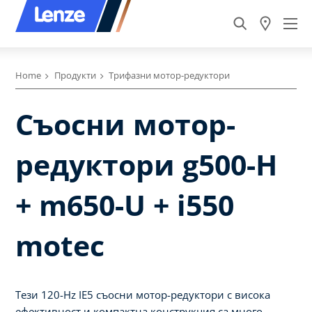
Home
Продукти
Трифазни мотор-редуктори
Съосни мотор-
редуктори g500-H
+ m650-U + i550
motec
Тези 120-Hz IE5 съосни мотор-редуктори с висока
ефективност и компактна конструкция са много