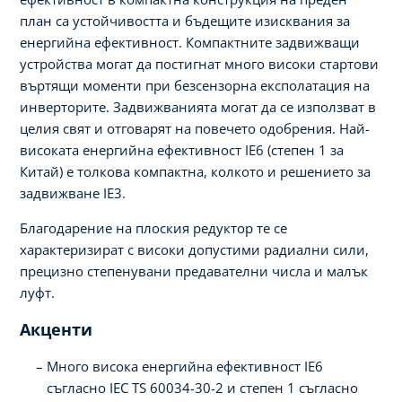
план са устойчивостта и бъдещите изисквания за
енергийна ефективност. Компактните задвижващи
устройства могат да постигнат много високи стартови
въртящи моменти при безсензорна експолатация на
инверторите. Задвижванията могат да се използват в
целия свят и отговарят на повечето одобрения. Най-
високата енергийна ефективност IE6 (степен 1 за
Китай) е толкова компактна, колкото и решението за
задвижване IE3.
Благодарение на плоския редуктор те се
характеризират с високи допустими радиални сили,
прецизно степенувани предавателни числа и малък
луфт.
Акценти
Много висока енергийна ефективност IE6
съгласно IEC TS 60034-30-2 и степен 1 съгласно