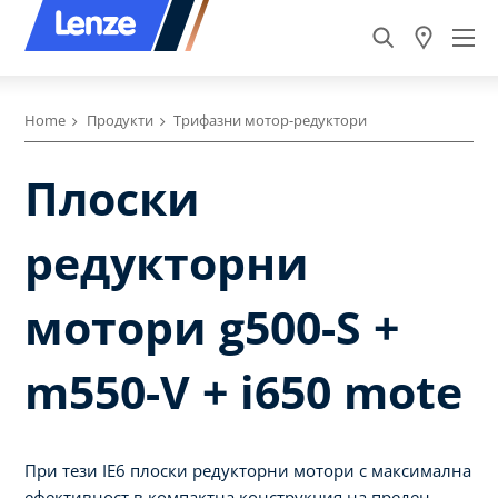
Home
Продукти
Трифазни мотор-редуктори
Плоски
редукторни
мотори g500-S +
m550-V + i650 mote
При тези IE6 плоски редукторни мотори с максимална
ефективност в компактна конструкция на преден