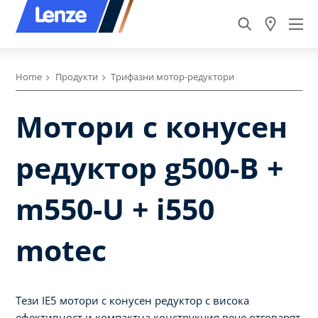
Home
Продукти
Трифазни мотор-редуктори
Мотори с конусен
редуктор g500-B +
m550-U + i550
motec
Тези IE5 мотори с конусен редуктор с висока
ефективност и компактна конструкция вече отговарят