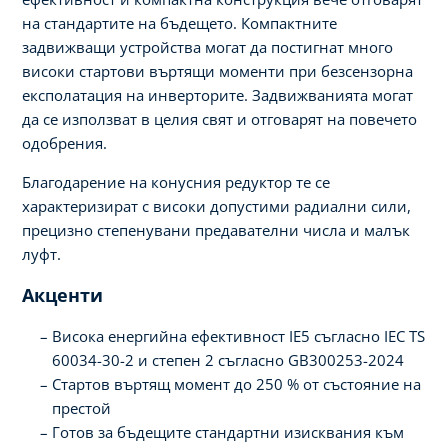
на стандартите на бъдещето. Компактните
задвижващи устройства могат да постигнат много
високи стартови въртящи моменти при безсензорна
експолатация на инверторите. Задвижванията могат
да се използват в целия свят и отговарят на повечето
одобрения.
Благодарение на конусния редуктор те се
характеризират с високи допустими радиални сили,
прецизно степенувани предавателни числа и малък
луфт.
Акценти
Висока енергийна ефективност IE5 съгласно IEC TS
60034-30-2 и степен 2 съгласно GB300253-2024
Стартов въртящ момент до 250 % от състояние на
престой
Готов за бъдещите стандартни изисквания към